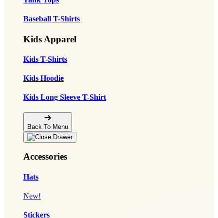
Baseball T-Shirts
Kids Apparel
Kids T-Shirts
Kids Hoodie
Kids Long Sleeve T-Shirt
Back To Menu
Accessories
Hats
New!
Stickers