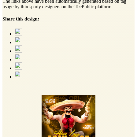
The links above have been automatically generated based on tag
usage by third-party designers on the TeePublic platform.
Share this design: