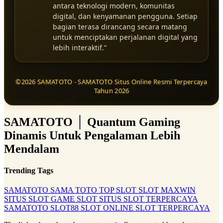
antara teknologi modern, komunitas
digital, dan kenyamanan pengguna. Setiap
bagian terasa dirancang secara matang
untuk menciptakan perjalanan digital yang
lebih interaktif.”
©2026 SAMATOTO - SAMATOTO Situs Online Resmi Terpercaya
Tahun 2026
SAMATOTO │ Quantum Gaming
Dinamis Untuk Pengalaman Lebih
Mendalam
Trending Tags
SAMATOTO
SAMA TOTO
TOP SLOT
SLOT MAXWIN
SITUS SLOT
GAME SLOT
SITUS SLOT TERPERCAYA
SAMATOTO
SLOT88
SLOT ONLINE
SLOT TERPERCAYA