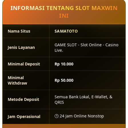
terus berkembang mengikuti kebutuhan generasi digital
INFORMASI TENTANG SLOT MAXWIN
aktif.
INI
Nama Situs
SAMATOTO
GAME SLOT - Slot Online - Casino
Jenis Layanan
Live.
Minimal Deposit
Rp 10.000
Minimal
Rp 50.000
Withdraw
Semua Bank Lokal, E-Wallet, &
Metode Deposit
QRIS
🕒 24 Jam Online Nonstop
Jam Operasional